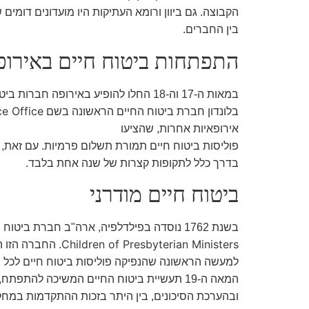
הקבוצה. גם ביוון ורומא העתיקות היו מועדונים דומים
בין החברים.
התפתחות ביטוח חיים באירופ
במאות ה-17 וה-18 החלו להופיע באירופה חברות ביטוח חיים מודרניות יותר. בשנת 1706 נוסדה
ce Office
בלונדון חברת ביטוח החיים הראשונה בשם
אירופאיות אחרות, שהציעו
פוליסות ביטוח חיים תמורת תשלום פרמיות. עם זאת, 
בדרך כלל לתקופות קצרות של שנה אחת בלבד.
ביטוח חיים מודרני
בשנת 1762 נוסדה בפילדלפיה, ארה"ב חברת ביטוח החיים הראשונה בצפון אמריקה בשם
Children of Presbyterian Ministers
. החברה הזו ה
למעשה הראשונה שהנפיקה פוליסות ביטוח חיים לכל ה
המאה ה-19 תעשיית ביטוח החיים המשיכה להתפתח, עם שיפורים מתמידים בתמחור הפוליסות
ובהערכת הסיכונים, בין היתר בזכות ההתקדמות במחק