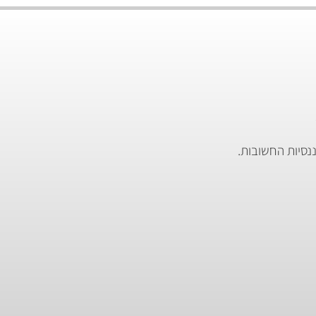
S יעזור לך בהחלטות הפיננסיות החשובות.