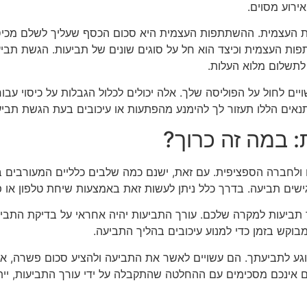
ירוע מסוים.
העצמית. ההשתתפות העצמית היא סכום הכסף שעליך לשלם מכיסך 
פות העצמית וכיצד הוא חל על סוגים שונים של תביעות. הגשת תב
לתשלום מלוא העלות.
ים לחול על הפוליסה שלך. אלה יכולים לכלול הגבלות על כיסוי עבור
אים הללו תעזור לך להימנע מהפתעות או עיכובים בעת הגשת תביע
 במה זה כרוך?
ולחברה הספציפית. עם זאת, ישנם כמה שלבים כלליים המעורבים בד
ים תביעה. בדרך כלל ניתן לעשות זאת באמצעות שיחת טלפון או פו
תביעות למקרה שלכם. עורך התביעות יהיה אחראי על בדיקת התביע
בוקש בזמן כדי למנוע עיכובים בהליך התביעה.
גע לתביעתך. הם עשויים לאשר את התביעה ולהציע סכום פשרה, א
ם אינכם מסכימים עם ההחלטה שהתקבלה על ידי עורך התביעות, יי