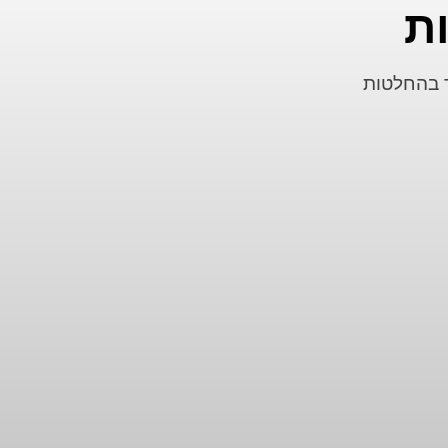
ת
יטוחים ואנליטיקס של Self יעזור לך בהחלטות