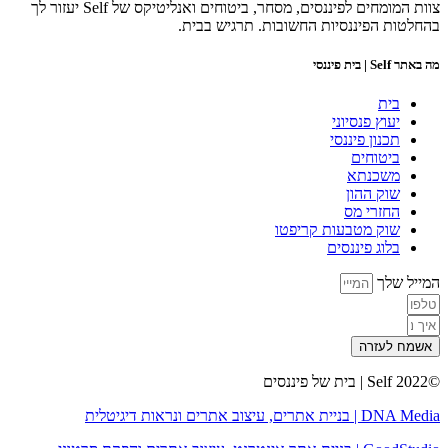
צוות המומחים לפיננסים, מסחר, ביטוחים ואנליטיקס של Self יעזור לך
בהחלטות הפיננסיות החשובות. תרגיש בבית.
מה באתר Self | בית פיננסי
בית
יעוץ פנסיוני
תכנון פיננסי
ביטוחים
משכנתא
שוק ההון
החזרי מס
שוק מטבעות קריפטו
בלוג פיננסים
המייל שלך
אשמח לעזרה
©2022 Self | בית של פיננסים
DNA Media | בניית אתרים, עיצוב אתרים ונראות דיגיטלית